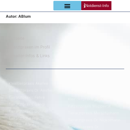
Notdienst-Info
Autor:
ABlum
Startseite
Tierarztpraxen im Profil
Tierhalter-Infos & Links
Kleintierpraxis Akefee
Tierarztpraxis Dr. Amrhein
Kleintierpraxis Dr. Jaspers
Tierarztpraxis Fehre
Kleintierpraxis Dr. Kim
Tierarztpraxis Gangi
Katzenpraxis Wuppertal
Tierarztpraxis Gonner
Tierarztpraxis Merschjohann
Tierärztliche Praxis
Tierarztpraxis Dr. Nickolmann
Wuppertal UG
Kleintierpraxis Dr.