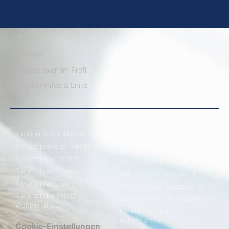
Startseite
Tierarztpraxen im Profil
Tierhalter-Infos & Links
Kleintierpraxis Akefee
Tierarztpraxis Dr. Amrhein
Kleintierpraxis Dr. Jaspers
Tierarztpraxis Fehre
Kleintierpraxis Dr. Kim
Tierarztpraxis Gangi
Katzenpraxis Wuppertal
Tierarztpraxis Gonner
Tierarztpraxis Merschjohann
Tierärztliche Praxis
Tierarztpraxis Dr. Nickolmann
Wuppertal UG
Kleintierpraxis Dr.
Rosengarten
Cookie-Einstellungen