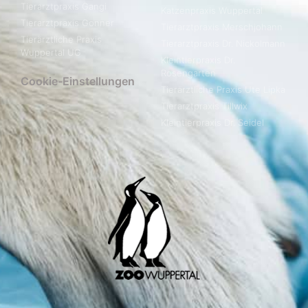
Tierarztpraxis Gangi
Katzenpraxis Wuppertal
Tierarztpraxis Gonner
Tierarztpraxis Merschjohann
Tierärztliche Praxis
Tierarztpraxis Dr. Nickolmann
Wuppertal UG
Kleintierpraxis Dr.
Rosengarten
Cookie-Einstellungen
Tierärztliche Praxis Ute Lipka
Tierarztpraxis Tillwix
Kleintierpraxis Dr. Seidel