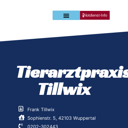
Notdienst-Info
Tierarztpraxen im Profil
Tierhalter-Infos & Links
Tierarztpraxi
Tillwix
Frank Tillwix
Sophienstr. 5, 42103 Wuppertal
0202-302443